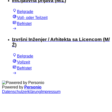
Inicijativna prijava (M/Ž)
Belgrade
Voll- oder Teilzeit
Befristet
Izvršni Inženjer / Arhitekta sa Licencom (M/
Ž)
Belgrade
Vollzeit
Befristet
Powered by
Personio
Datenschutzerklärung
Impressum